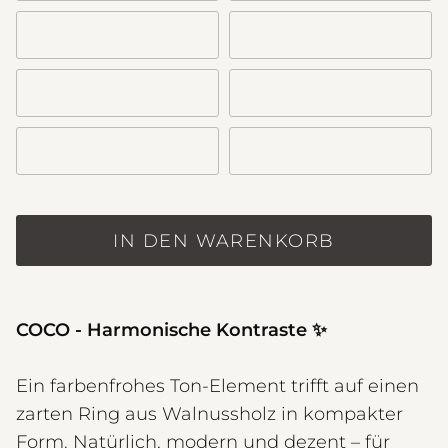
Noir
Salbei
Eukalyptus
Cotton Candy
Turquoise
Bordeaux
IN DEN WARENKORB
COCO - Harmonische Kontraste
✨
Ein farbenfrohes Ton-Element trifft auf einen
zarten Ring aus Walnussholz in kompakter
Form.
Natürlich, modern und dezent – für